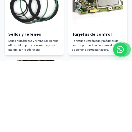
Sellos y retenes
Tarjetas de control
Sellos hidráulicos y retenes de la más
Tarjetas electrónicas y módulos de
alta calidad para prevenir fugas y
control para el funcionamiento óptimo
maximizar la eficiencia
.
de sistemas automatizados
.
Llantas
Cadenas
Llantas de alta resistencia y
Cadenas de tracción y elevación
durabilidad para todo tipo de terrenos
reforzadas para mayor seguridad y
y condiciones de trabajo
.
rendimiento en operaciones exigentes
.